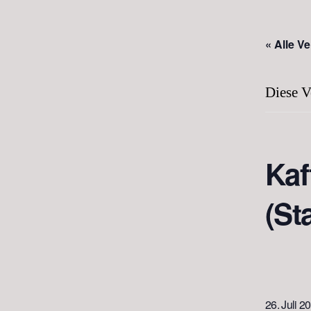
« Alle V
Diese V
Kaf
(St
26. Juli 