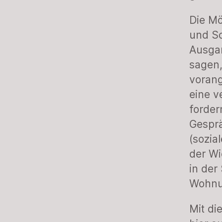
Die Mö
und S
Ausga
sagen
vorang
eine v
forder
Gesprä
(sozi
der Wi
in der
Wohnu
Mit di