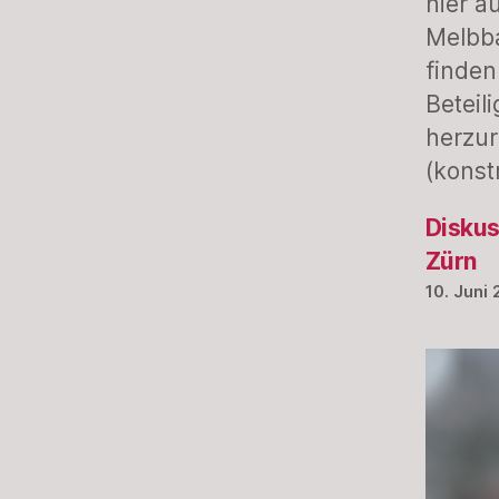
hier a
Melbba
finden
Beteil
herzur
(konst
Diskus
Zürn
10. Juni