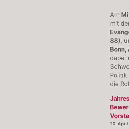
Am
Mi
mit d
Evang
88)
, 
Bonn, 
dabei 
Schwer
Politi
die Ro
Jahres
Bewerb
Vorst
20. Apri