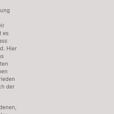
uung
ir
t es
ass
d. Hier
ns
rten
ben
rieden
ch der
edenen,