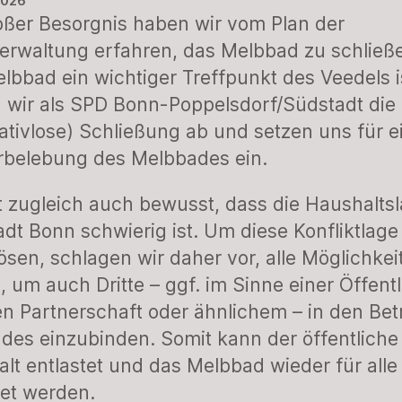
2026
oßer Besorgnis haben wir vom Plan der
erwaltung erfahren, das Melbbad zu schließ
lbbad ein wichtiger Treffpunkt des Veedels i
 wir als SPD Bonn-Poppelsdorf/Südstadt die
nativlose) Schließung ab und setzen uns für e
rbelebung des Melbbades ein.
t zugleich auch bewusst, dass die Haushalts
adt Bonn schwierig ist. Um diese Konfliktlage
ösen, schlagen wir daher vor, alle Möglichkei
, um auch Dritte – ggf. im Sinne einer Öffentl
en Partnerschaft oder ähnlichem – in den Bet
des einzubinden. Somit kann der öffentliche
lt entlastet und das Melbbad wieder für alle
et werden.