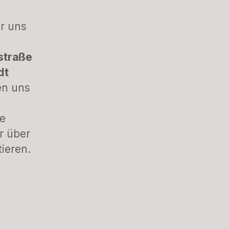
ir uns
straße
dt
en uns
le
ir über
tieren.