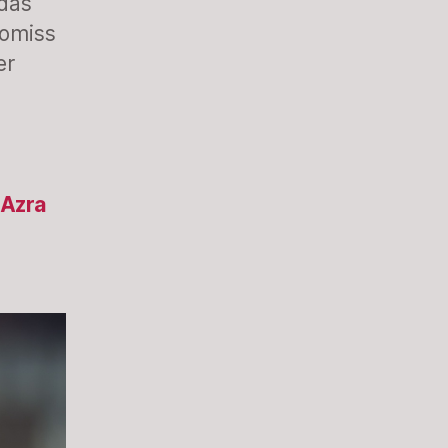
 das
romiss
er
 Azra