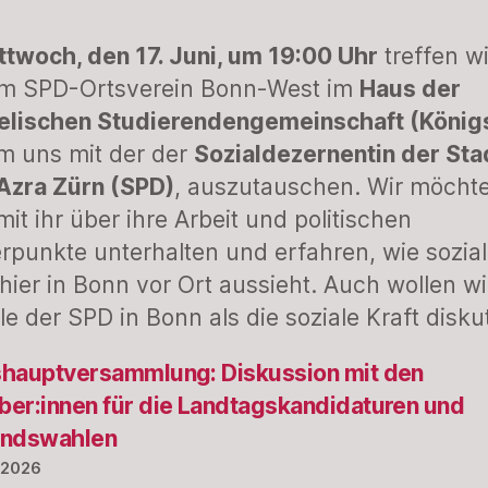
ttwoch, den 17. Juni, um 19:00 Uhr
treffen w
em SPD-Ortsverein Bonn-West im
Haus der
elischen Studierendengemeinschaft (König
um uns mit der der
Sozialdezernentin der Sta
Azra Zürn (SPD)
, auszutauschen. Wir möcht
mit ihr über ihre Arbeit und politischen
punkte unterhalten und erfahren, wie sozia
k hier in Bonn vor Ort aussieht. Auch wollen w
lle der SPD in Bonn als die soziale Kraft disku
hauptversammlung: Diskussion mit den
er:innen für die Landtagskandidaturen und
andswahlen
l 2026