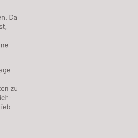
en. Da
st,
ine
lage
ten zu
ich-
rieb