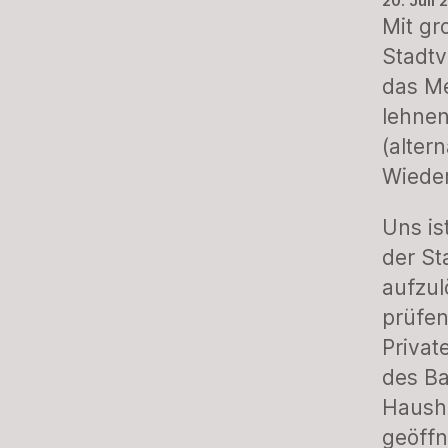
20. Juli 
Mit gr
Stadtv
das Me
lehnen
(alter
Wiede
Uns is
der St
aufzul
prüfen
Privat
des Ba
Hausha
geöffn