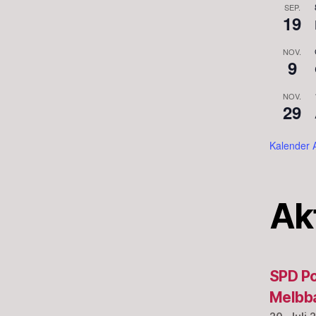
SEP.
19
NOV.
9
NOV.
29
Kalender 
Ak
SPD Po
Melbba