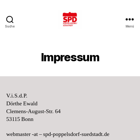
Suche
Menü
SPD
Bonn-
Poppelsdorf/Südstadt
Impressum
V.i.S.d.P.
Dörthe Ewald
Clemens-August-Str. 64
53115 Bonn
webmaster -at – spd-poppelsdorf-suedstadt.de