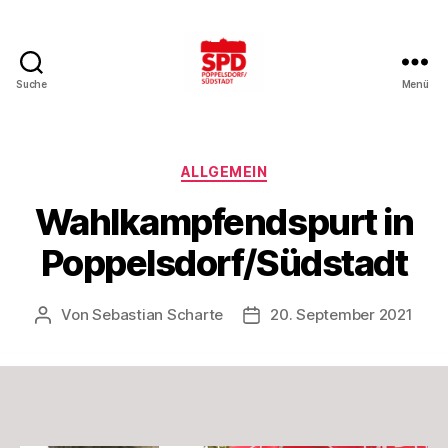
Suche
Menü
SPD
Bonn-
Poppelsdorf/Südstadt
Kategorien
ALLGEMEIN
Wahlkampfendspurt in
Poppelsdorf/Südstadt
Von
Sebastian Scharte
20. September 2021
Beitragsautor
Beitragsdatum