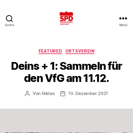
Suche
Menü
SPD
Bonn-
Poppelsdorf/Südstadt
Kategorien
FEATURED
ORTSVEREIN
Deins + 1: Sammeln für
den VfG am 11.12.
Von
Niklas
10. Dezember 2021
Beitragsautor
Beitragsdatum