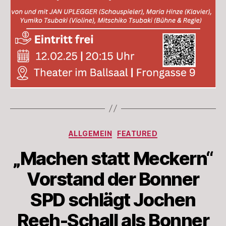
Kategorien
ALLGEMEIN
FEATURED
„Machen statt Meckern“
Vorstand der Bonner
SPD schlägt Jochen
Reeh-Schall als Bonner