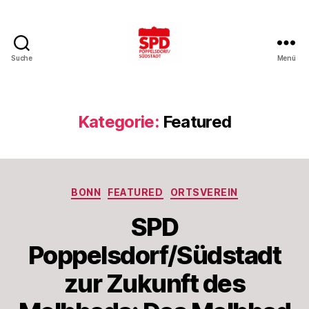
Suche
Menü
SPD
Bonn-
Poppelsdorf/Südstadt
Kategorie:
Featured
Kategorien
BONN
FEATURED
ORTSVEREIN
SPD
Poppelsdorf/Südstadt
zur Zukunft des