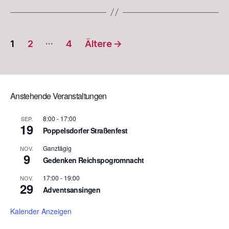
Beitragsnavigation
…
1
2
4
Ältere
→
Anstehende Veranstaltungen
8:00
-
17:00
SEP.
19
Poppelsdorfer Straßenfest
Ganztägig
NOV.
9
Gedenken Reichspogromnacht
17:00
-
19:00
NOV.
29
Adventsansingen
Kalender Anzeigen